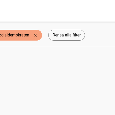
ocialdemokraten
Rensa alla filter