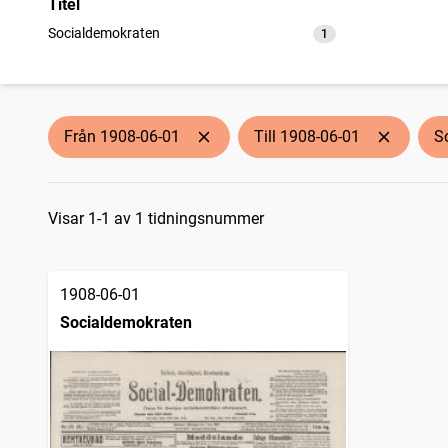
Titel
Socialdemokraten
1
träffar
Från 1908-06-01
Till 1908-06-01
S
Sökresultat
Visar 1-1 av 1 tidningsnummer
1908-06-01
Socialdemokraten