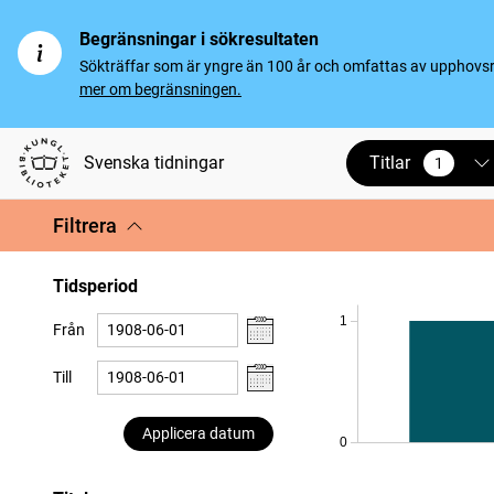
Begränsningar i sökresultaten
Sökträffar som är yngre än 100 år och omfattas av upphovsrät
mer om begränsningen.
Titlar
Svenska tidningar
1
vald
Filtrera
Tidsperiod
1
Från
Till
Applicera datum
0