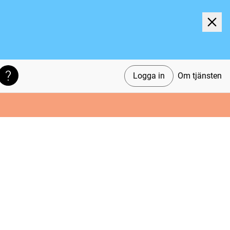
Logga in
Om tjänsten
Söktips