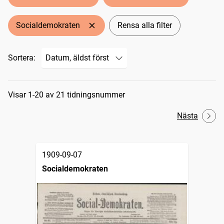
Socialdemokraten
Rensa alla filter
Sortera:
Sökresultat
Visar 1-20 av 21 tidningsnummer
Nästa
1909-09-07
Socialdemokraten