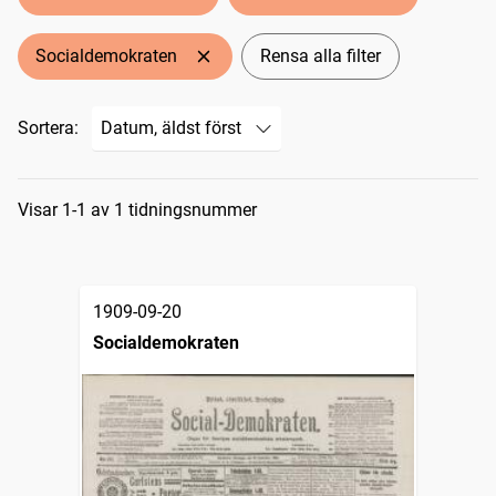
Socialdemokraten
Rensa alla filter
Sortera:
Sökresultat
Visar 1-1 av 1 tidningsnummer
1909-09-20
Socialdemokraten