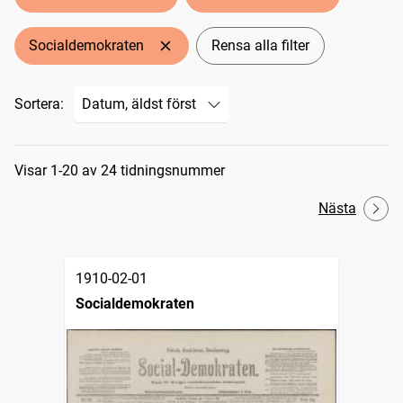
Socialdemokraten
Rensa alla filter
Sortera:
Sökresultat
Visar 1-20 av 24 tidningsnummer
Nästa
1910-02-01
Socialdemokraten