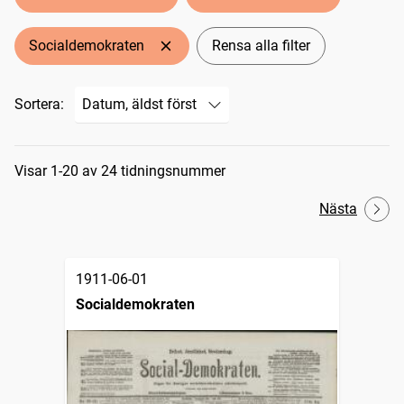
Socialdemokraten
Rensa alla filter
Sortera:
Sökresultat
Visar 1-20 av 24 tidningsnummer
Nästa
1911-06-01
Socialdemokraten