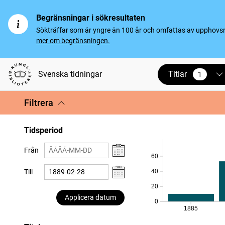
Begränsningar i sökresultaten
Sökträffar som är yngre än 100 år och omfattas av upphovsrät
mer om begränsningen.
Titlar
Svenska tidningar
1
vald
Filtrera
Tidsperiod
Från
60
Till
40
20
Applicera datum
0
1885