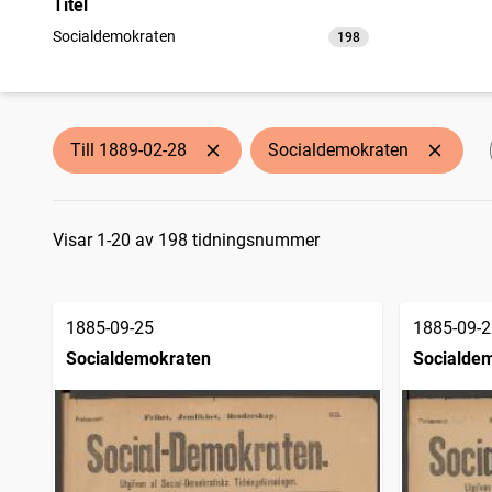
Titel
Socialdemokraten
198
träffar
Till 1889-02-28
Socialdemokraten
Sökresultat
Visar 1-20 av 198 tidningsnummer
1885-09-25
1885-09-2
Socialdemokraten
Socialde