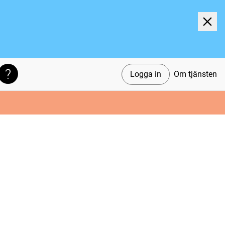
Logga in
Om tjänsten
Söktips