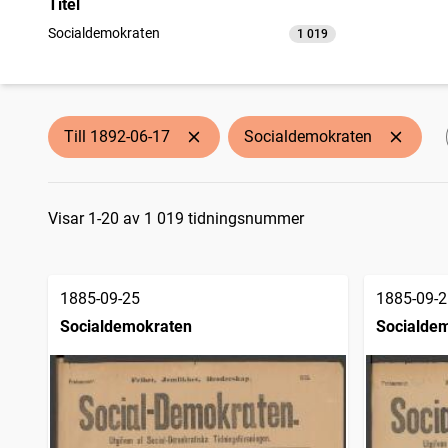
Titel
Socialdemokraten
1 019
träffar
Till 1892-06-17
Socialdemokraten
Sökresultat
Visar 1-20 av 1 019 tidningsnummer
1885-09-25
1885-09-2
Socialdemokraten
Socialde