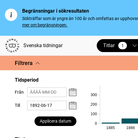
Begränsningar i sökresultaten
Sökträffar som är yngre än 100 år och omfattas av upphovsrät
mer om begränsningen.
Titlar
Svenska tidningar
1
vald
Filtrera
Tidsperiod
Från
300
200
Till
100
Applicera datum
0
1885
1886