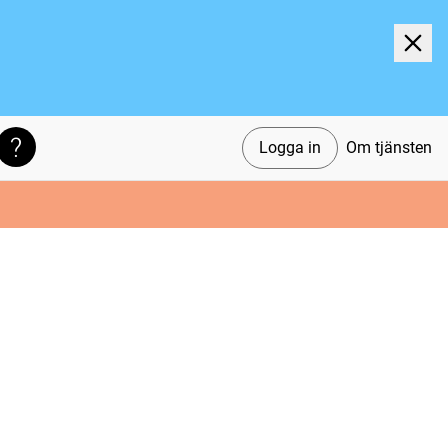
Logga in
Om tjänsten
Söktips