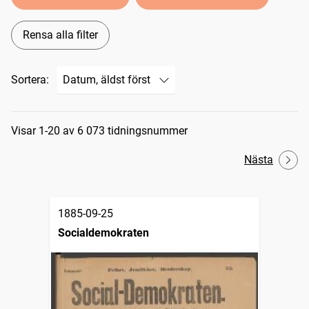
Rensa alla filter
Sortera:
Sökresultat
Visar 1-20 av 6 073 tidningsnummer
Nästa
1885-09-25
Socialdemokraten