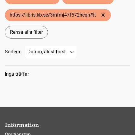
https://libris.kb.se/3mfmj47f572hcqh#it
Rensa alla filter
Sortera:
Sökresultat
Inga träffar
Information
Om tjänsten