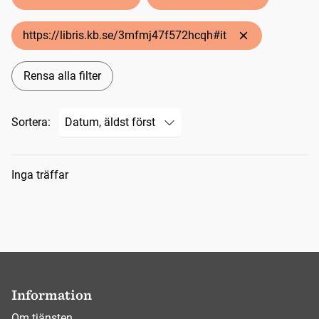
https://libris.kb.se/3mfmj47f572hcqh#it
Rensa alla filter
Sortera:
Sökresultat
Inga träffar
Information
Om tjänsten