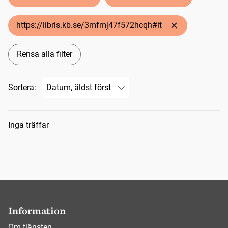
https://libris.kb.se/3mfmj47f572hcqh#it
Rensa alla filter
Sortera:
Sökresultat
Inga träffar
Information
Om tjänsten