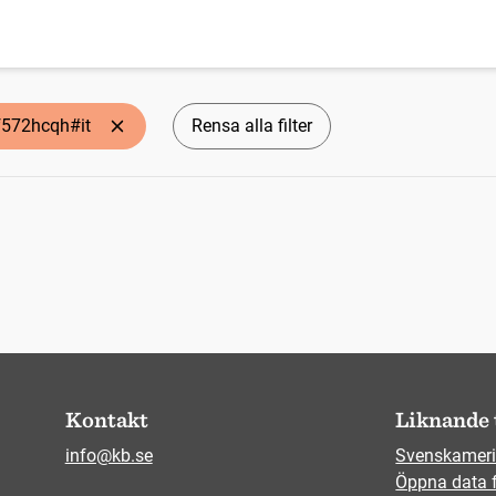
7f572hcqh#it
Rensa alla filter
Kontakt
Liknande 
info@kb.se
Svenskameri
Öppna data 