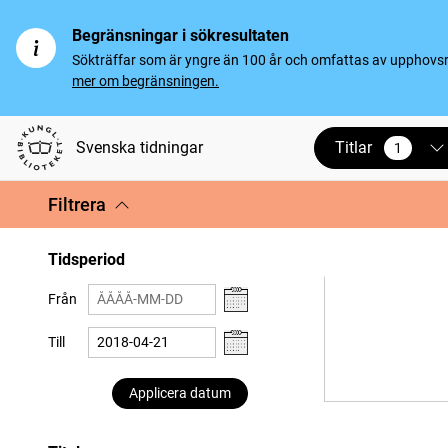
Begränsningar i sökresultaten
Sökträffar som är yngre än 100 år och omfattas av upphovsrät
mer om begränsningen.
Titlar
Svenska tidningar
1
vald
Filtrera
Tidsperiod
Från
Till
Applicera datum