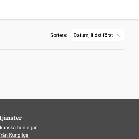
Sortera:
tjänster
kanska tidningar
från Kungliga