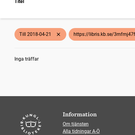
Titel
Till 2018-04-21
https://libris.kb.se/3mfmj4
Sökresultat
Inga träffar
Information
Om tjänsten
Alla tidningar A-Ö