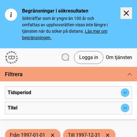
Begränsningar i sökresultaten
Sökträffar som är yngre än 100 år och
omfattas av upphovsrätten visas inte längre i
tjänsten när du söker på distans.
Läs mer om
begränsningen.
Logga in
Om tjänsten
Svenska tidningar
Filtrera
Tidsperiod
Titel
Från 1997-01-01
Till 1997-12-31