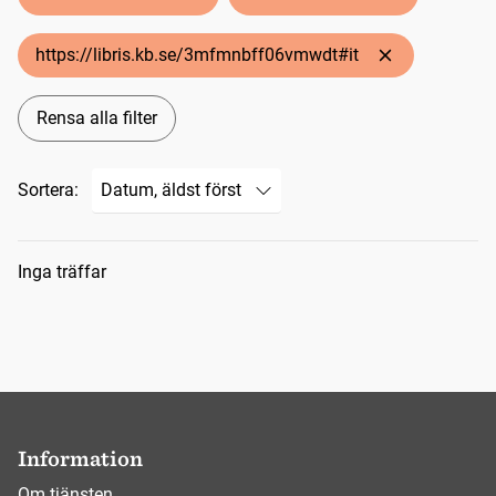
https://libris.kb.se/3mfmnbff06vmwdt#it
Rensa alla filter
Sortera:
Sökresultat
Inga träffar
Information
Om tjänsten