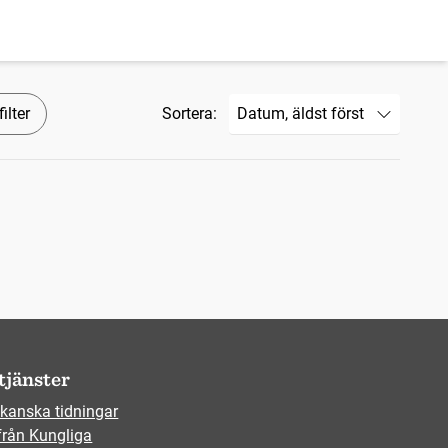
ilter
Sortera:
tjänster
kanska tidningar
från Kungliga