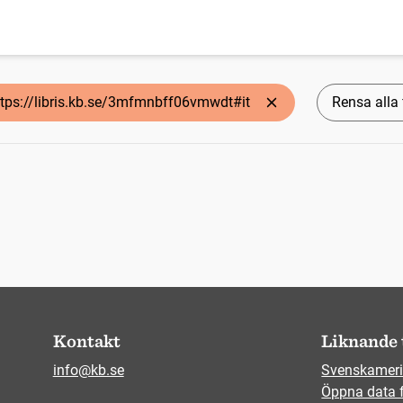
ttps://libris.kb.se/3mfmnbff06vmwdt#it
Rensa alla f
Kontakt
Liknande 
info@kb.se
Svenskameri
Öppna data 