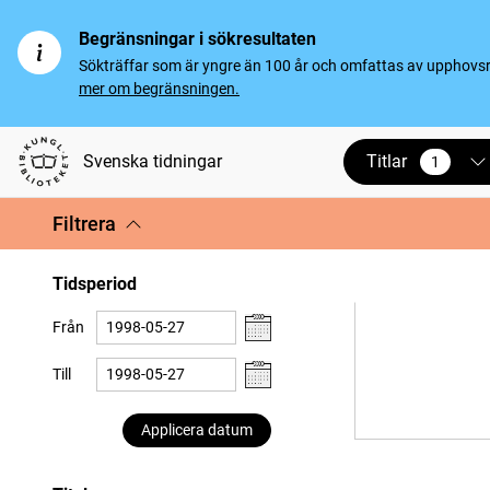
Begränsningar i sökresultaten
Sökträffar som är yngre än 100 år och omfattas av upphovsrät
mer om begränsningen.
Titlar
Svenska tidningar
1
vald
Filtrera
Tidsperiod
Från
Till
Applicera datum