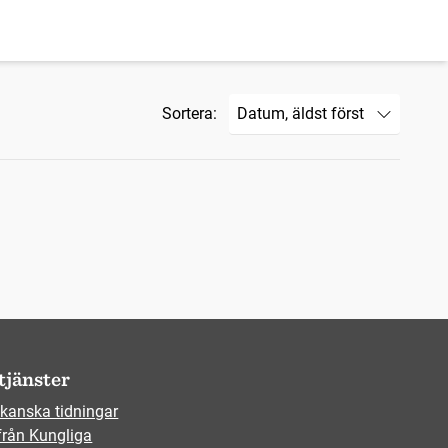
Sortera:
tjänster
kanska tidningar
från Kungliga