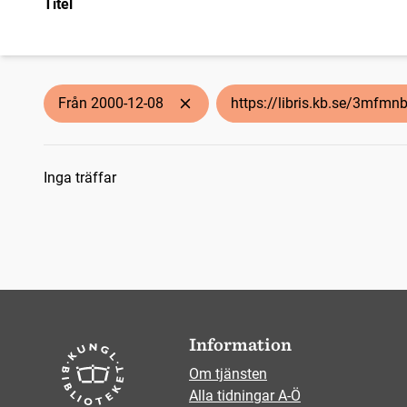
Titel
Från 2000-12-08
https://libris.kb.se/3mfm
Sökresultat
Inga träffar
Information
Om tjänsten
Alla tidningar A-Ö