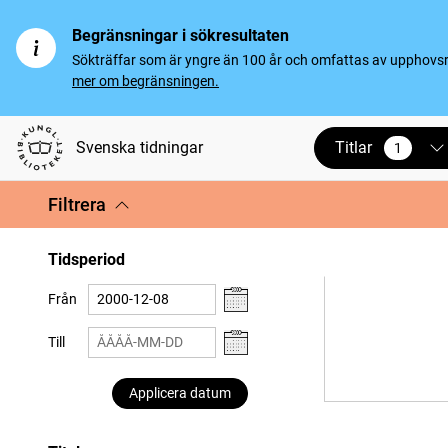
Begränsningar i sökresultaten
Sökträffar som är yngre än 100 år och omfattas av upphovsrät
mer om begränsningen.
Titlar
Svenska tidningar
1
vald
Filtrera
Tidsperiod
Från
Till
Applicera datum