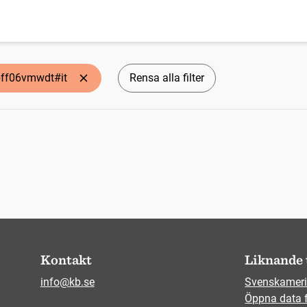
nbff06vmwdt#it
Rensa alla filter
Kontakt
Liknande 
info@kb.se
Svenskameri
Öppna data 