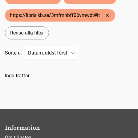
https://libris.kb.se/3mfmnbff06vmwdt#it
Rensa alla filter
Sortera:
Sökresultat
Inga träffar
Information
Om tjänsten