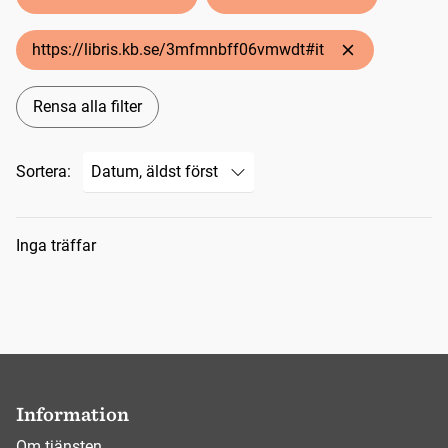
https://libris.kb.se/3mfmnbff06vmwdt#it
Rensa alla filter
Sortera:
Sökresultat
Inga träffar
Information
Om tjänsten