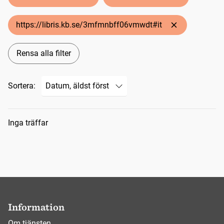
https://libris.kb.se/3mfmnbff06vmwdt#it
Rensa alla filter
Sortera:
Sökresultat
Inga träffar
Information
Om tjänsten