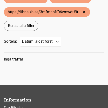
https://libris.kb.se/3mfmnbff06vmwdt#it
Rensa alla filter
Sortera:
Sökresultat
Inga träffar
Information
Om tjänsten