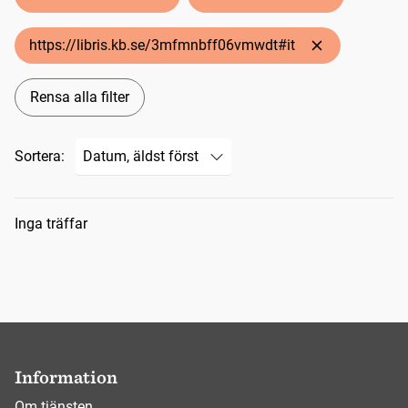
https://libris.kb.se/3mfmnbff06vmwdt#it
Rensa alla filter
Sortera:
Sökresultat
Inga träffar
Information
Om tjänsten