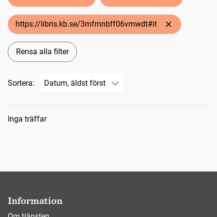
https://libris.kb.se/3mfmnbff06vmwdt#it
Rensa alla filter
Sortera:
Sökresultat
Inga träffar
Information
Om tjänsten