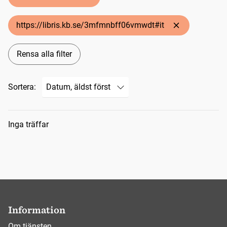
https://libris.kb.se/3mfmnbff06vmwdt#it
Rensa alla filter
Sortera:
Sökresultat
Inga träffar
Information
Om tjänsten