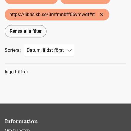
https://libris.kb.se/3mfmnbff06vmwdt#it
Rensa alla filter
Sortera:
Sökresultat
Inga träffar
Information
Om tjänsten