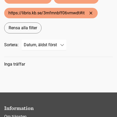
https://libris.kb.se/3mfmnbff06vmwdt#it
Rensa alla filter
Sortera:
Sökresultat
Inga träffar
Information
Om tjänsten