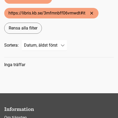
https://libris.kb.se/3mfmnbff06vmwdt#it
Rensa alla filter
Sortera:
Sökresultat
Inga träffar
Information
Om tjänsten