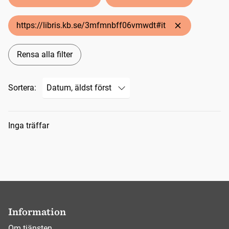
https://libris.kb.se/3mfmnbff06vmwdt#it
Rensa alla filter
Sortera:
Sökresultat
Inga träffar
Information
Om tjänsten