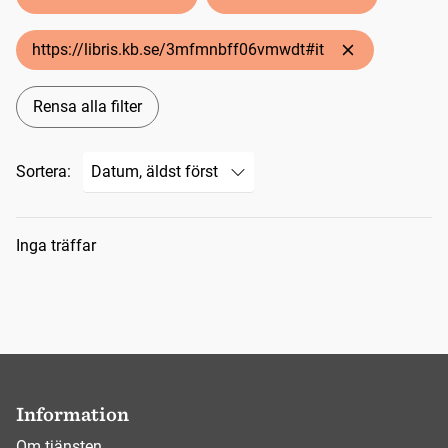
https://libris.kb.se/3mfmnbff06vmwdt#it
Rensa alla filter
Sortera:
Sökresultat
Inga träffar
Information
Om tjänsten