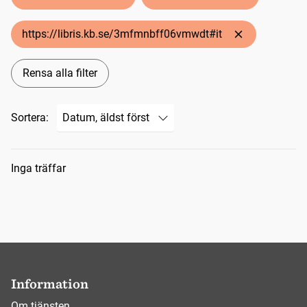
https://libris.kb.se/3mfmnbff06vmwdt#it
Rensa alla filter
Sortera:
Sökresultat
Inga träffar
Information
Om tjänsten