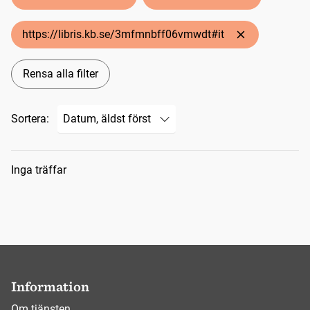
https://libris.kb.se/3mfmnbff06vmwdt#it
Rensa alla filter
Sortera:
Sökresultat
Inga träffar
Information
Om tjänsten