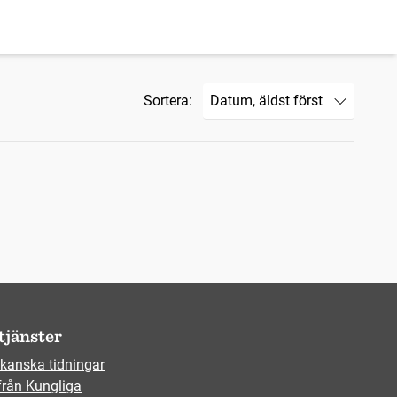
Sortera:
tjänster
kanska tidningar
från Kungliga