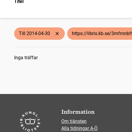
Titel
Till 2014-04-30
https://libris.kb.se/3mfmnb
Sökresultat
Inga träffar
Information
Om tjänsten
Alla tidningar A-Ö