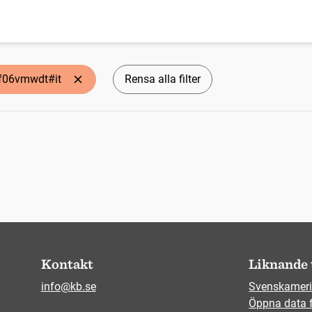
ff06vmwdt#it
Rensa alla filter
Kontakt
Liknande 
info@kb.se
Svenskameri
Öppna data 