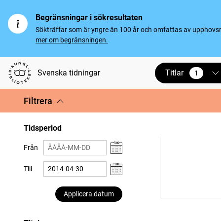
Begränsningar i sökresultaten
Sökträffar som är yngre än 100 år och omfattas av upphovsrät
mer om begränsningen.
Titlar
Svenska tidningar
1
vald
Filtrera
Tidsperiod
Från
Till
Applicera datum