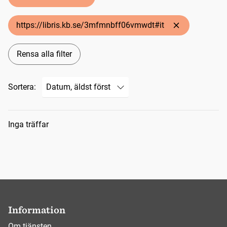
https://libris.kb.se/3mfmnbff06vmwdt#it
Rensa alla filter
Sortera:
Sökresultat
Inga träffar
Information
Om tjänsten