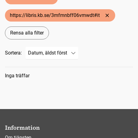
https://libris.kb.se/3mfmnbff06vmwdt#it
Rensa alla filter
Sortera:
Sökresultat
Inga träffar
Information
Om tjänsten