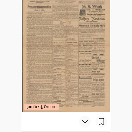
[omärkt], Örebro