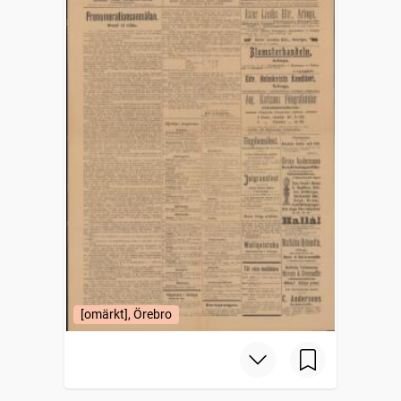
[omärkt], Örebro