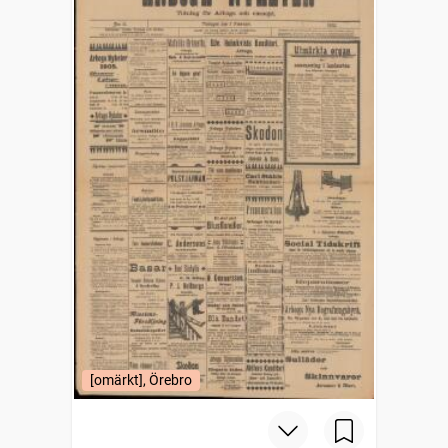
[omärkt], Örebro