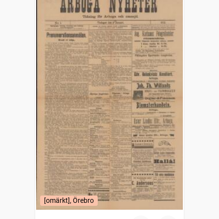
[omärkt], Örebro