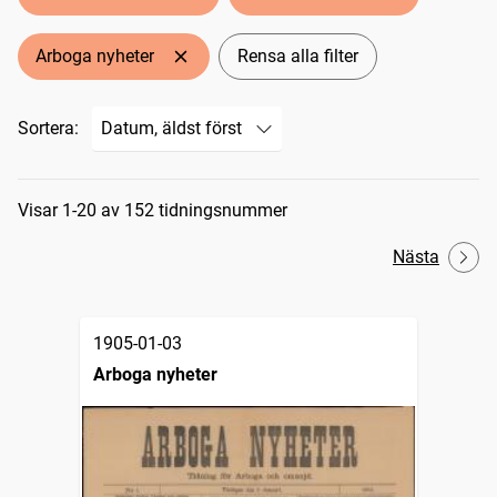
Arboga nyheter
Rensa alla filter
Sortera:
Sökresultat
Visar 1-20 av 152 tidningsnummer
Nästa
1905-01-03
Arboga nyheter