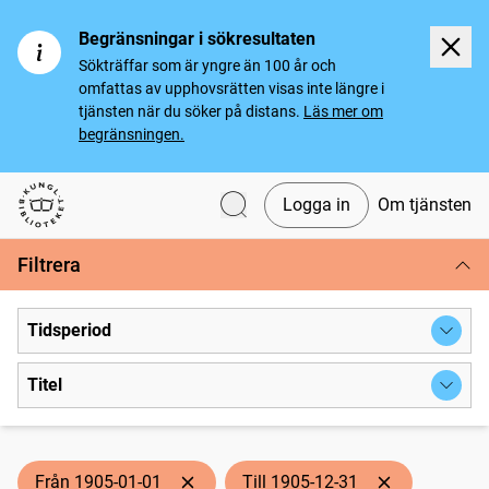
Begränsningar i sökresultaten
Sökträffar som är yngre än 100 år och
omfattas av upphovsrätten visas inte längre i
tjänsten när du söker på distans.
Läs mer om
begränsningen.
Logga in
Om tjänsten
Svenska tidningar
Filtrera
Tidsperiod
Titel
Från 1905-01-01
Till 1905-12-31