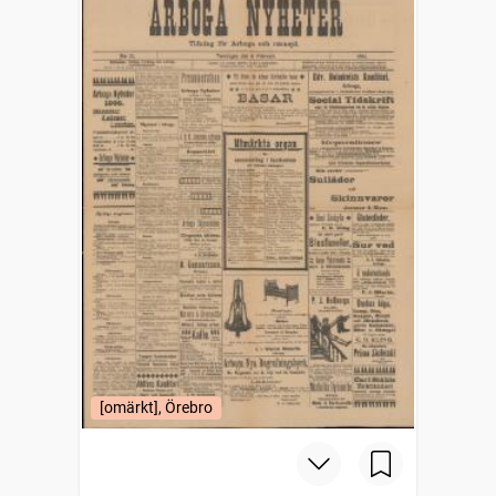
[omärkt], Örebro