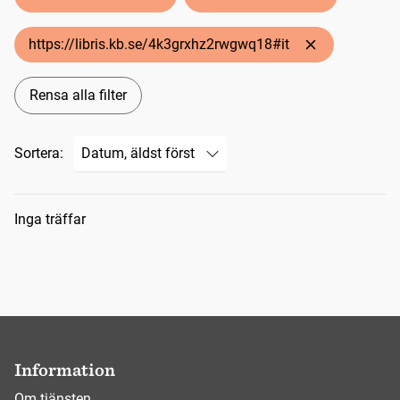
https://libris.kb.se/4k3grxhz2rwgwq18#it
Rensa alla filter
Sortera:
Sökresultat
Inga träffar
Information
Om tjänsten