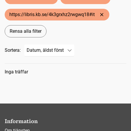
https://libris.kb.se/4k3grxhz2rwgwq18#it
Rensa alla filter
Sortera:
Sökresultat
Inga träffar
Information
Om tjänsten