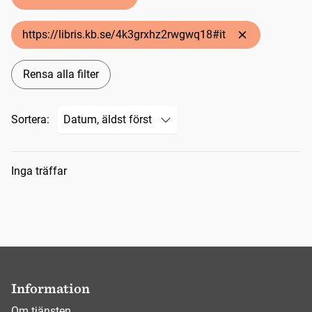
https://libris.kb.se/4k3grxhz2rwgwq18#it
Rensa alla filter
Sortera:
Sökresultat
Inga träffar
Information
Om tjänsten