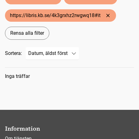
https://libris.kb.se/4k3grxhz2rwgwq18#it
Rensa alla filter
Sortera:
Sökresultat
Inga träffar
Information
Om tjänsten