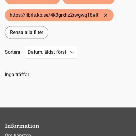
https://libris.kb.se/4k3grxhz2rwgwq18#it
Rensa alla filter
Sortera:
Sökresultat
Inga träffar
Information
Om tjänsten