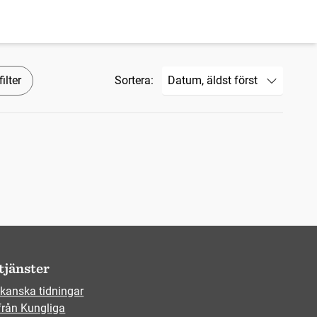
ilter
Sortera:
tjänster
kanska tidningar
från Kungliga