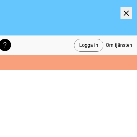
Logga in
Om tjänsten
Söktips