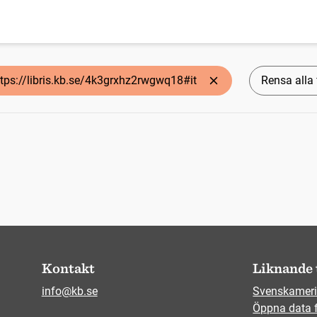
ttps://libris.kb.se/4k3grxhz2rwgwq18#it
Rensa alla f
Kontakt
Liknande 
info@kb.se
Svenskameri
Öppna data 