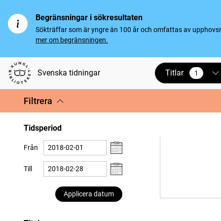
Begränsningar i sökresultaten
Sökträffar som är yngre än 100 år och omfattas av upphovsrät
mer om begränsningen.
Titlar
Svenska tidningar
1
vald
Filtrera
Tidsperiod
Från
Till
Applicera datum