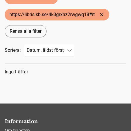
https://libris.kb.se/4k3grxhz2rwgwq18#it
Rensa alla filter
Sortera:
Sökresultat
Inga träffar
Information
Om tjänsten