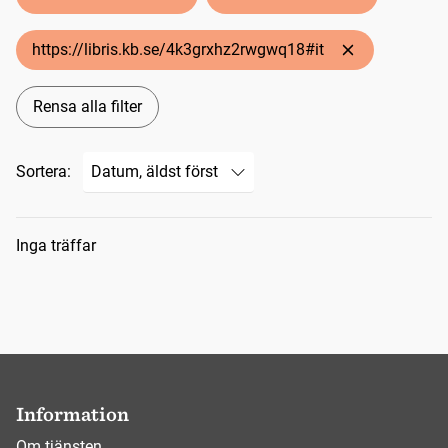
https://libris.kb.se/4k3grxhz2rwgwq18#it
Rensa alla filter
Sortera:
Sökresultat
Inga träffar
Information
Om tjänsten