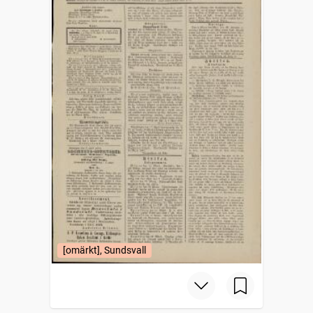
[omärkt], Sundsvall