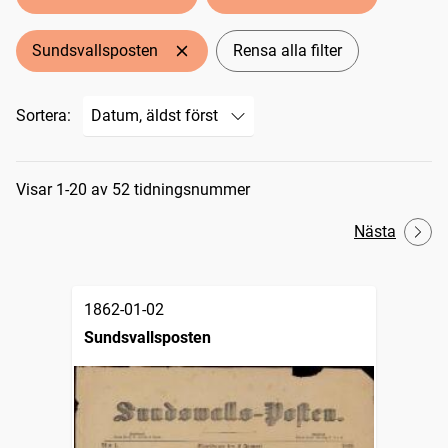
Sundsvallsposten
Rensa alla filter
Sortera:
Sökresultat
Visar 1-20 av 52 tidningsnummer
Nästa
1862-01-02
Sundsvallsposten