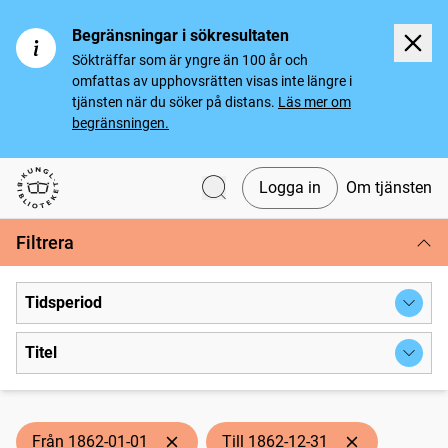
Begränsningar i sökresultaten
Sökträffar som är yngre än 100 år och
omfattas av upphovsrätten visas inte längre i
tjänsten när du söker på distans.
Läs mer om
begränsningen.
Logga in
Om tjänsten
Svenska tidningar
Filtrera
Tidsperiod
Titel
Från 1862-01-01
Till 1862-12-31