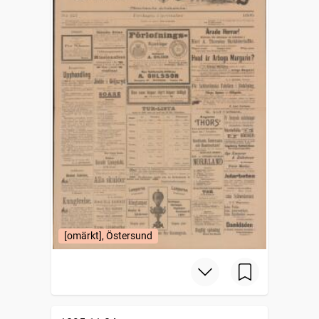
[omärkt], Östersund