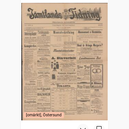
[omärkt], Östersund