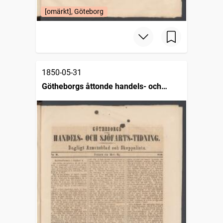
[omärkt], Göteborg
1850-05-31
Götheborgs åttonde handels- och
sjöfartstidning, dagligt annonsblad och
skeppslista