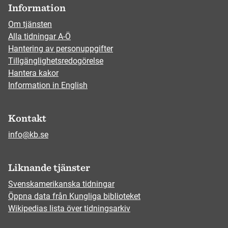
Information
Om tjänsten
Alla tidningar A-Ö
Hantering av personuppgifter
Tillgänglighetsredogörelse
Hantera kakor
Information in English
Kontakt
info@kb.se
Liknande tjänster
Svenskamerikanska tidningar
Öppna data från Kungliga biblioteket
Wikipedias lista över tidningsarkiv