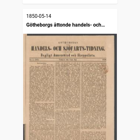
1850-05-14
Götheborgs åttonde handels- och
sjöfartstidning, dagligt annonsblad och
skeppslista