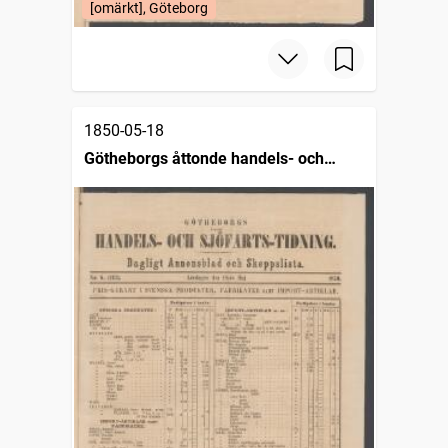
[omärkt], Göteborg
1850-05-18
Götheborgs åttonde handels- och
sjöfartstidning, dagligt annonsblad och
skeppslista