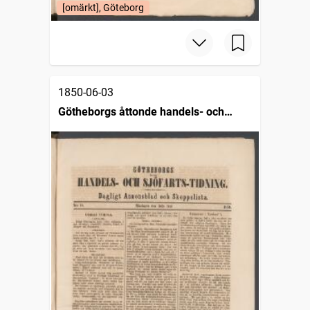
[omärkt], Göteborg
1850-06-03
Götheborgs åttonde handels- och
sjöfartstidning, dagligt annonsblad och
skeppslista