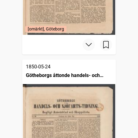
[omärkt], Göteborg
1850-05-24
Götheborgs åttonde handels- och
sjöfartstidning, dagligt annonsblad och
skeppslista