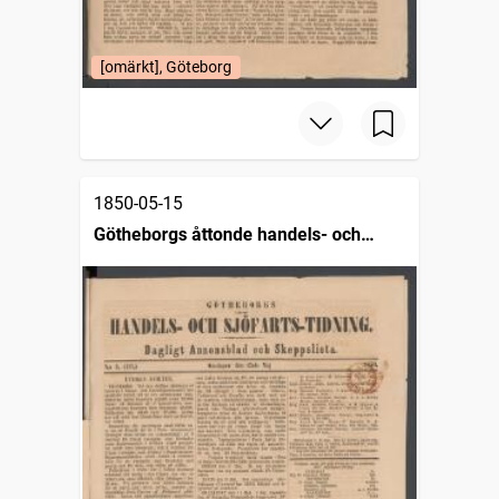
[omärkt], Göteborg
1850-05-15
Götheborgs åttonde handels- och
sjöfartstidning, dagligt annonsblad och
skeppslista