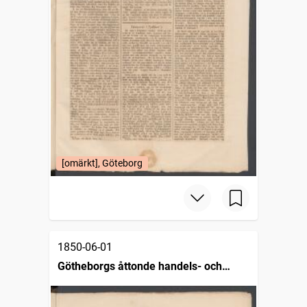
[omärkt], Göteborg
1850-06-01
Götheborgs åttonde handels- och
sjöfartstidning, dagligt annonsblad och
skeppslista