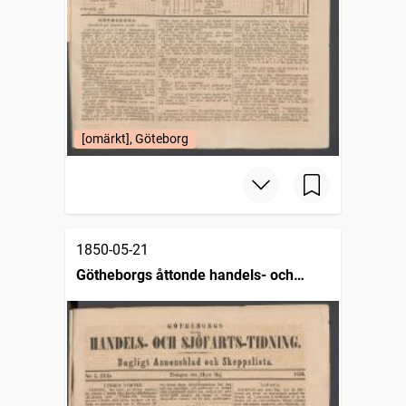
[omärkt], Göteborg
1850-05-21
Götheborgs åttonde handels- och
sjöfartstidning, dagligt annonsblad och
skeppslista