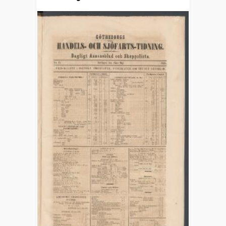
sjöfartstidning, dagligt annonsblad och
skeppslista