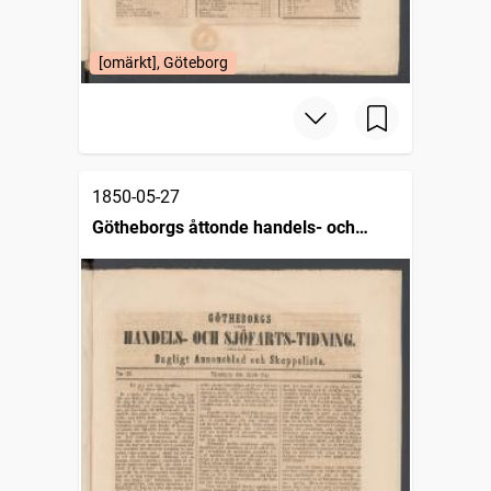
[omärkt], Göteborg
1850-05-27
Götheborgs åttonde handels- och
sjöfartstidning, dagligt annonsblad och
skeppslista