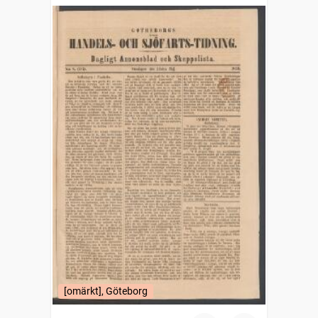
sjöfartstidning, dagligt annonsblad och
skeppslista
[omärkt], Göteborg