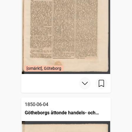
[omärkt], Göteborg
1850-06-04
Götheborgs åttonde handels- och
sjöfartstidning, dagligt annonsblad och
skeppslista