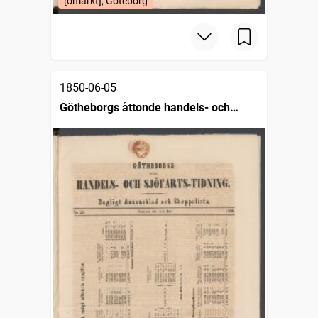
[omärkt], Göteborg
1850-06-05
Götheborgs åttonde handels- och
sjöfartstidning, dagligt annonsblad och
skeppslista