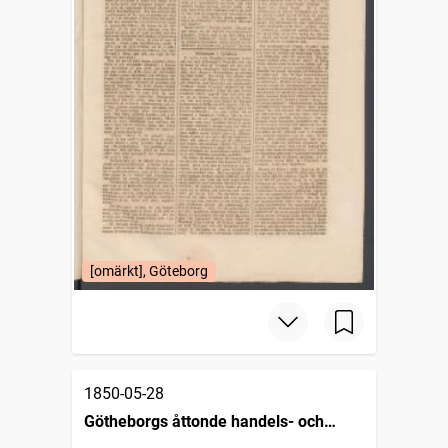
[omärkt], Göteborg
1850-05-28
Götheborgs åttonde handels- och
sjöfartstidning, dagligt annonsblad och