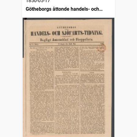
1850-05-17
Götheborgs åttonde handels- och
sjöfartstidning, dagligt annonsblad och
skeppslista