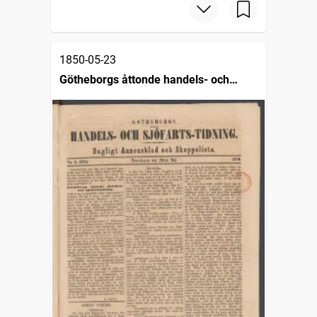
1850-05-23
Götheborgs åttonde handels- och
sjöfartstidning, dagligt annonsblad och
skeppslista