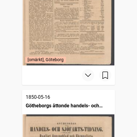
[omärkt], Göteborg
1850-05-16
Götheborgs åttonde handels- och
sjöfartstidning, dagligt annonsblad och
skeppslista