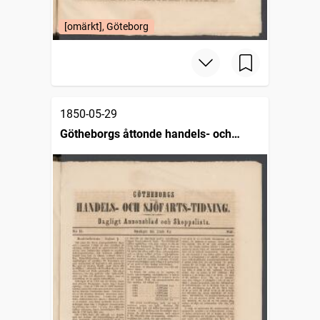
[omärkt], Göteborg
1850-05-29
Götheborgs åttonde handels- och
sjöfartstidning, dagligt annonsblad och
skeppslista