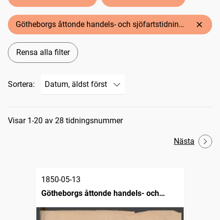
Götheborgs åttonde handels- och sjöfartstidning, dagligt annonsblad och skeppslista
Rensa alla filter
Sortera:
Sökresultat
Visar 1-20 av 28 tidningsnummer
Nästa
1850-05-13
Götheborgs åttonde handels- och
sjöfartstidning, dagligt annonsblad och
skeppslista