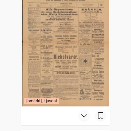
[omärkt], Ljusdal