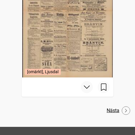
[omärkt], Ljusdal
Nästa