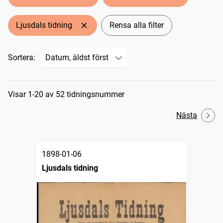
Ljusdals tidning
Rensa alla filter
Sortera:
Sökresultat
Visar 1-20 av 52 tidningsnummer
Nästa
1898-01-06
Ljusdals tidning