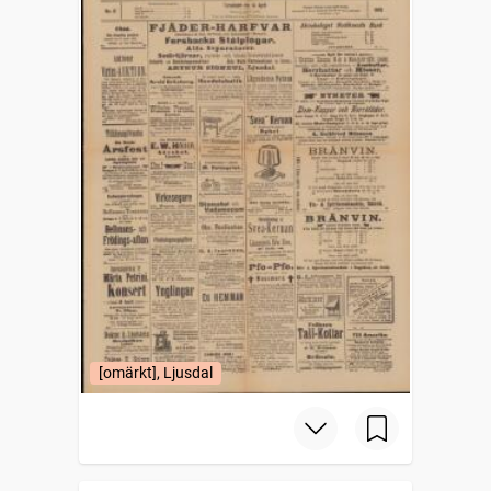
[omärkt], Ljusdal