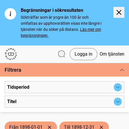
Begränsningar i sökresultaten
Sökträffar som är yngre än 100 år och
omfattas av upphovsrätten visas inte längre i
tjänsten när du söker på distans.
Läs mer om
begränsningen.
Logga in
Om tjänsten
Svenska tidningar
Filtrera
Tidsperiod
Titel
Från 1898-01-01
Till 1898-12-31