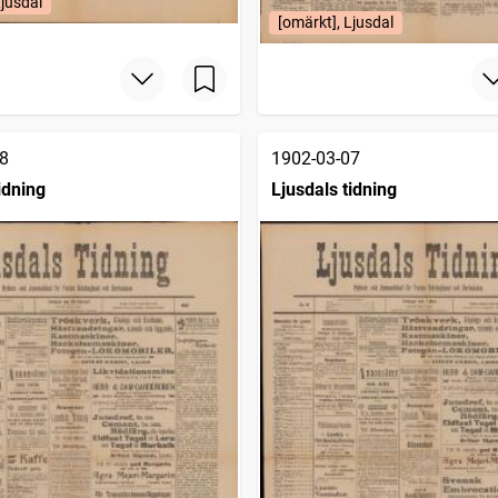
Ljusdal
[omärkt], Ljusdal
8
1902-03-07
idning
Ljusdals tidning