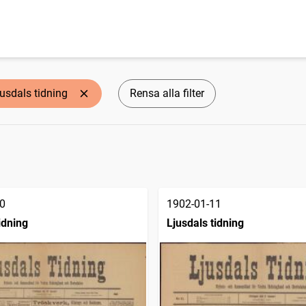
jusdals tidning
Rensa alla filter
0
1902-01-11
idning
Ljusdals tidning