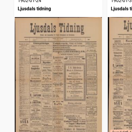
1902-01-24
1902-01-3
Ljusdals tidning
Ljusdals t