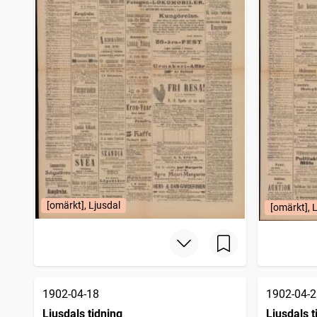
[omärkt], Ljusdal
[omärkt], 
1902-04-18
1902-04-2
Ljusdals tidning
Ljusdals t