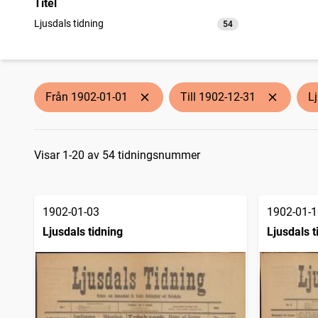
Titel
Ljusdals tidning
54
träffar
Från 1902-01-01
Till 1902-12-31
L
Sökresultat
Visar 1-20 av 54 tidningsnummer
1902-01-03
1902-01-1
Ljusdals tidning
Ljusdals t