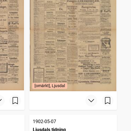
[omärkt], Ljusdal
1902-05-07
Ljusdals tidning