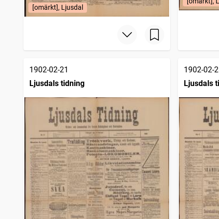
[omärkt], 
[omärkt], Ljusdal
1902-02-21
1902-02-2
Ljusdals tidning
Ljusdals t