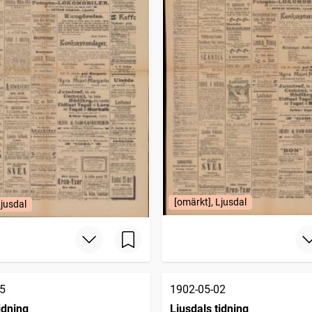
[omärkt], Ljusdal
Ljusdal
5
1902-05-02
idning
Ljusdals tidning