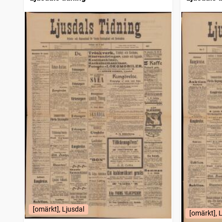
[omärkt], Ljusdal
[omärkt], 