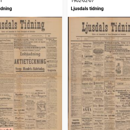
1
1902-02-07
idning
Ljusdals tidning