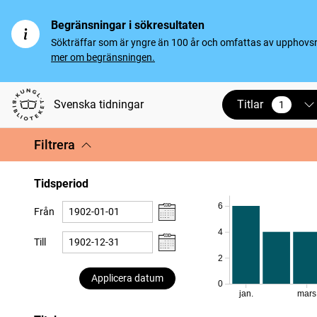
Begränsningar i sökresultaten
Sökträffar som är yngre än 100 år och omfattas av upphovsrät
mer om begränsningen.
Titlar
Svenska tidningar
1
vald
Filtrera
Tidsperiod
6
Från
4
Till
2
Applicera datum
0
jan.
mars