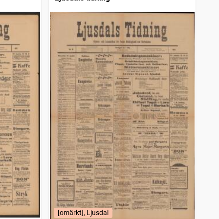
[omärkt], Ljusdal