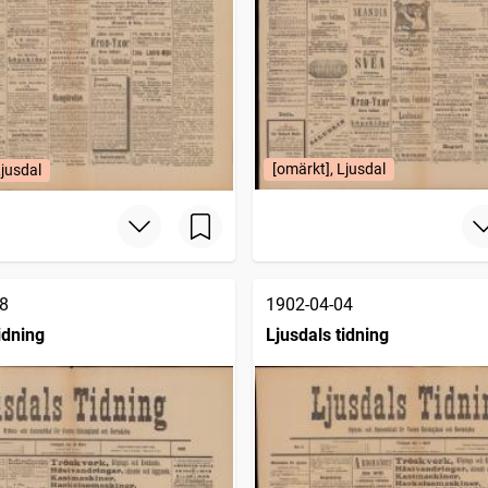
[omärkt], Ljusdal
Ljusdal
8
1902-04-04
idning
Ljusdals tidning