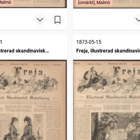
 Malmö
[omärkt], Malmö
1
1873-05-15
ustrerad skandinavisk
Freja, illustrerad skandinavi
ing
modetidning