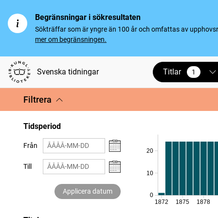
Begränsningar i sökresultaten
Sökträffar som är yngre än 100 år och omfattas av upphovsrät
mer om begränsningen.
Titlar
Svenska tidningar
1
vald
Filtrera
Tidsperiod
Från
20
Till
10
Applicera datum
0
1872
1875
1878