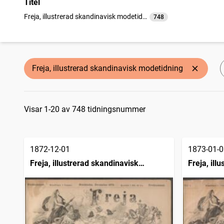
Titel
Freja, illustrerad skandinavisk modetidning
748
träffar
Freja, illustrerad skandinavisk modetidning
Sökresultat
Visar 1-20 av 748 tidningsnummer
1872-12-01
1873-01-0
Freja, illustrerad skandinavisk
Freja, ill
modetidning
modetidn