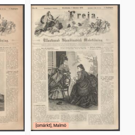
modetidning
[omärkt], Malmö