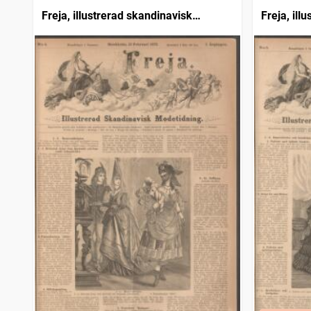
Freja, illustrerad skandinavisk
Freja, ill
modetidning
modetidn