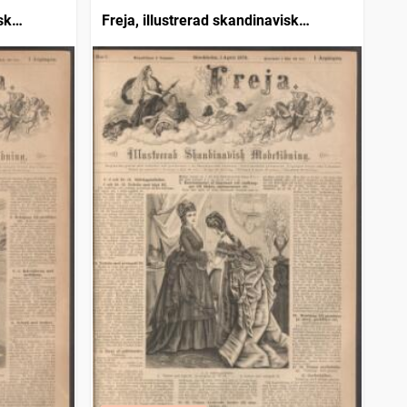
sk
Freja, illustrerad skandinavisk
modetidning