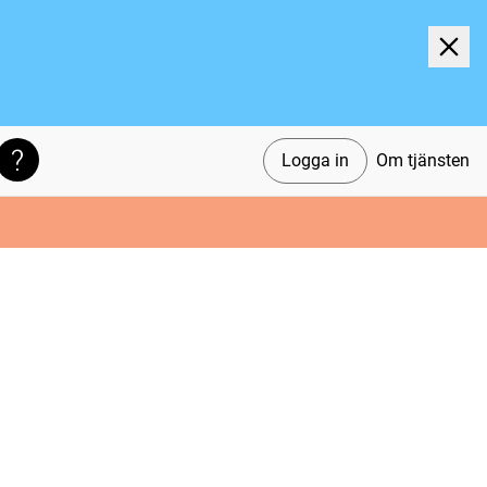
Logga in
Om tjänsten
Söktips