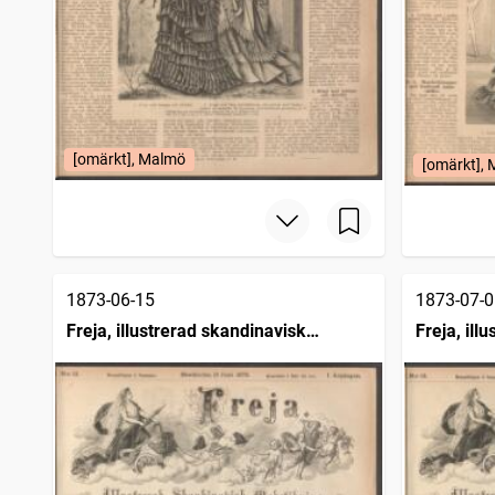
[omärkt], Malmö
[omärkt],
1873-06-15
1873-07-0
Freja, illustrerad skandinavisk
Freja, ill
modetidning
modetidn