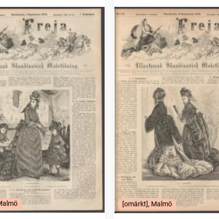
ing
modetidning
 Malmö
[omärkt], Malmö