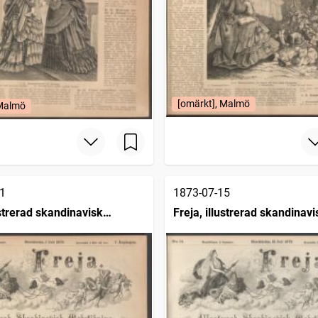
[omärkt], Malmö
 Malmö
1
1873-07-15
ustrerad skandinavisk
Freja, illustrerad skandinavi
ing
modetidning