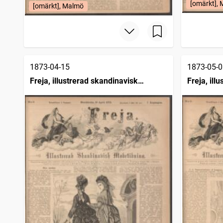
[omärkt],
[omärkt], Malmö
1873-04-15
1873-05-0
Freja, illustrerad skandinavisk
Freja, ill
modetidning
modetidn