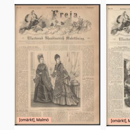
modetidning
modetidn
[omärkt], Malmö
[omärkt],