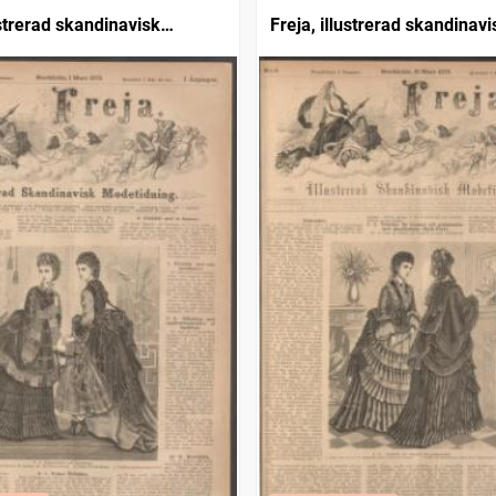
ustrerad skandinavisk
Freja, illustrerad skandinavi
ing
modetidning