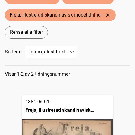
Freja, illustrerad skandinavisk modetidning
Rensa alla filter
Sortera:
Sökresultat
Visar 1-2 av 2 tidningsnummer
1881-06-01
Freja, illustrerad skandinavisk
modetidning