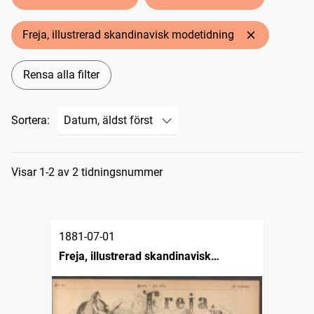
Freja, illustrerad skandinavisk modetidning
Rensa alla filter
Sortera:
Sökresultat
Visar 1-2 av 2 tidningsnummer
1881-07-01
Freja, illustrerad skandinavisk
modetidning