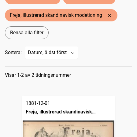
Freja, illustrerad skandinavisk modetidning
Rensa alla filter
Sortera:
Sökresultat
Visar 1-2 av 2 tidningsnummer
1881-12-01
Freja, illustrerad skandinavisk
modetidning